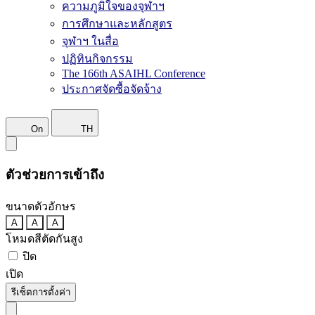
ความภูมิใจของจุฬาฯ
การศึกษาและหลักสูตร
จุฬาฯ ในสื่อ
ปฏิทินกิจกรรม
The 166th ASAIHL Conference
ประกาศจัดซื้อจัดจ้าง
On
TH
ตัวช่วยการเข้าถึง
ขนาดตัวอักษร
A
A
A
โหมดสีตัดกันสูง
ปิด
เปิด
รีเซ็ตการตั้งค่า