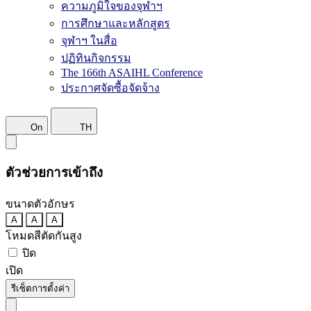
ความภูมิใจของจุฬาฯ
การศึกษาและหลักสูตร
จุฬาฯ ในสื่อ
ปฏิทินกิจกรรม
The 166th ASAIHL Conference
ประกาศจัดซื้อจัดจ้าง
On
TH
ตัวช่วยการเข้าถึง
ขนาดตัวอักษร
A
A
A
โหมดสีตัดกันสูง
ปิด
เปิด
รีเซ็ตการตั้งค่า