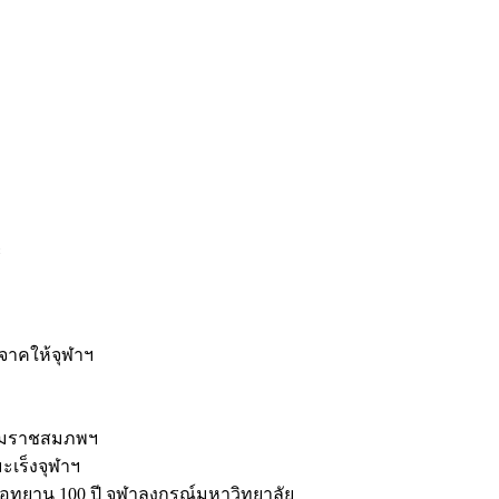
ะ
ิจาคให้จุฬาฯ
รมราชสมภพฯ
มะเร็งจุฬาฯ
ุทยาน 100 ปี จุฬาลงกรณ์มหาวิทยาลัย