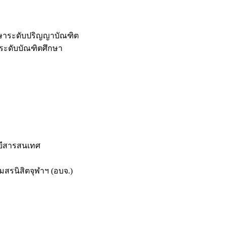
กษาระดับปริญญาบัณฑิต
ระดับบัณฑิตศึกษา
ยีสารสนเทศ
สรนิสิตจุฬาฯ (อบจ.)