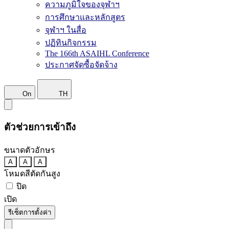
ความภูมิใจของจุฬาฯ
การศึกษาและหลักสูตร
จุฬาฯ ในสื่อ
ปฏิทินกิจกรรม
The 166th ASAIHL Conference
ประกาศจัดซื้อจัดจ้าง
On
TH
ตัวช่วยการเข้าถึง
ขนาดตัวอักษร
A
A
A
โหมดสีตัดกันสูง
ปิด
เปิด
รีเซ็ตการตั้งค่า