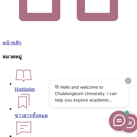
หน้าหลัก
หมวดหมู่
👋 Hello and welcome to
Highlights
Chulalongkorn University. I can
help you explore academic
programs, admissions, research,
campus life, and university
ข่าวสารทั้งหมด
services. What would you like to
know?