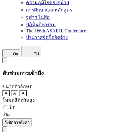
ความภูมิใจของจุฬาฯ
การศึกษาและหลักสูตร
จุฬาฯ ในสื่อ
ปฏิทินกิจกรรม
The 166th ASAIHL Conference
ประกาศจัดซื้อจัดจ้าง
On
TH
ตัวช่วยการเข้าถึง
ขนาดตัวอักษร
A
A
A
โหมดสีตัดกันสูง
ปิด
เปิด
รีเซ็ตการตั้งค่า