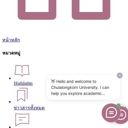
หน้าหลัก
หมวดหมู่
👋 Hello and welcome to
Highlights
Chulalongkorn University. I can
help you explore academic
programs, admissions, research,
campus life, and university
ข่าวสารทั้งหมด
services. What would you like to
know?