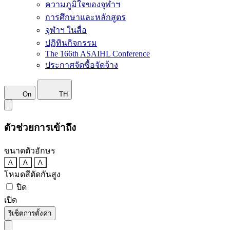
ความภูมิใจของจุฬาฯ
การศึกษาและหลักสูตร
จุฬาฯ ในสื่อ
ปฏิทินกิจกรรม
The 166th ASAIHL Conference
ประกาศจัดซื้อจัดจ้าง
On
TH
ตัวช่วยการเข้าถึง
ขนาดตัวอักษร
A
A
A
โหมดสีตัดกันสูง
ปิด
เปิด
รีเซ็ตการตั้งค่า