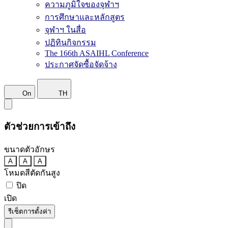
ความภูมิใจของจุฬาฯ
การศึกษาและหลักสูตร
จุฬาฯ ในสื่อ
ปฏิทินกิจกรรม
The 166th ASAIHL Conference
ประกาศจัดซื้อจัดจ้าง
On
TH
ตัวช่วยการเข้าถึง
ขนาดตัวอักษร
A
A
A
โหมดสีตัดกันสูง
ปิด
เปิด
รีเซ็ตการตั้งค่า