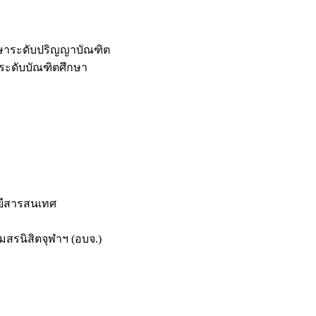
กษาระดับปริญญาบัณฑิต
ระดับบัณฑิตศึกษา
ยีสารสนเทศ
สรนิสิตจุฬาฯ (อบจ.)