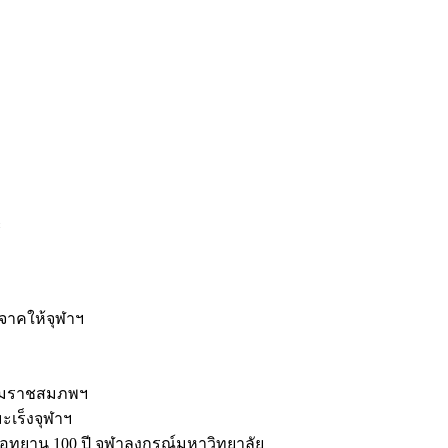
ะ
ิจาคให้จุฬาฯ
รมราชสมภพฯ
มะเร็งจุฬาฯ
ุทยาน 100 ปี จุฬาลงกรณ์มหาวิทยาลัย