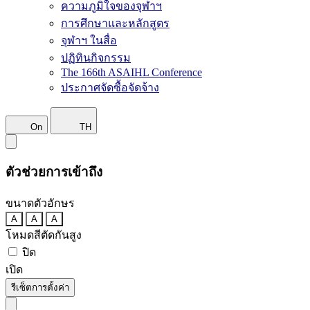
ความภูมิใจของจุฬาฯ
การศึกษาและหลักสูตร
จุฬาฯ ในสื่อ
ปฏิทินกิจกรรม
The 166th ASAIHL Conference
ประกาศจัดซื้อจัดจ้าง
On
TH
ตัวช่วยการเข้าถึง
ขนาดตัวอักษร
A
A
A
โหมดสีตัดกันสูง
ปิด
เปิด
รีเซ็ตการตั้งค่า