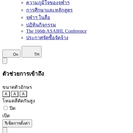
ความภูมิใจของจุฬาฯ
การศึกษาและหลักสูตร
จุฬาฯ ในสื่อ
ปฏิทินกิจกรรม
The 166th ASAIHL Conference
ประกาศจัดซื้อจัดจ้าง
On
TH
ตัวช่วยการเข้าถึง
ขนาดตัวอักษร
A
A
A
โหมดสีตัดกันสูง
ปิด
เปิด
รีเซ็ตการตั้งค่า