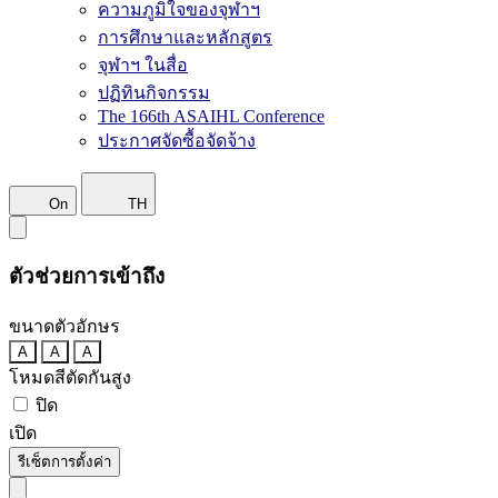
ความภูมิใจของจุฬาฯ
การศึกษาและหลักสูตร
จุฬาฯ ในสื่อ
ปฏิทินกิจกรรม
The 166th ASAIHL Conference
ประกาศจัดซื้อจัดจ้าง
On
TH
ตัวช่วยการเข้าถึง
ขนาดตัวอักษร
A
A
A
โหมดสีตัดกันสูง
ปิด
เปิด
รีเซ็ตการตั้งค่า