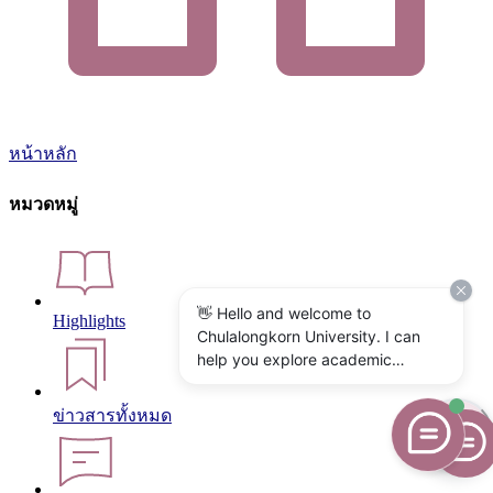
หน้าหลัก
หมวดหมู่
👋 Hello and welcome to
Highlights
Chulalongkorn University. I can
help you explore academic
programs, admissions, research,
campus life, and university
ข่าวสารทั้งหมด
services. What would you like to
know?