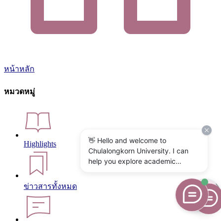
หน้าหลัก
หมวดหมู่
👋 Hello and welcome to
Highlights
Chulalongkorn University. I can
help you explore academic
programs, admissions, research,
campus life, and university
ข่าวสารทั้งหมด
services. What would you like to
know?