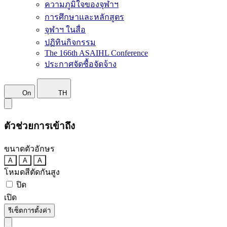
ความภูมิใจของจุฬาฯ
การศึกษาและหลักสูตร
จุฬาฯ ในสื่อ
ปฏิทินกิจกรรม
The 166th ASAIHL Conference
ประกาศจัดซื้อจัดจ้าง
On
TH
ตัวช่วยการเข้าถึง
ขนาดตัวอักษร
A
A
A
โหมดสีตัดกันสูง
ปิด
เปิด
รีเซ็ตการตั้งค่า