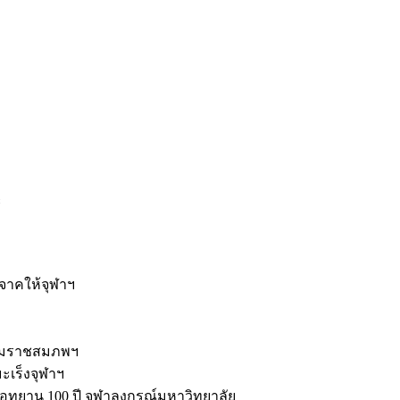
ะ
ิจาคให้จุฬาฯ
รมราชสมภพฯ
มะเร็งจุฬาฯ
ุทยาน 100 ปี จุฬาลงกรณ์มหาวิทยาลัย