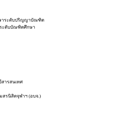
กษาระดับปริญญาบัณฑิต
ระดับบัณฑิตศึกษา
ยีสารสนเทศ
สรนิสิตจุฬาฯ (อบจ.)