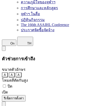
ความภูมิใจของจุฬาฯ
การศึกษาและหลักสูตร
จุฬาฯ ในสื่อ
ปฏิทินกิจกรรม
The 166th ASAIHL Conference
ประกาศจัดซื้อจัดจ้าง
On
TH
ตัวช่วยการเข้าถึง
ขนาดตัวอักษร
A
A
A
โหมดสีตัดกันสูง
ปิด
เปิด
รีเซ็ตการตั้งค่า