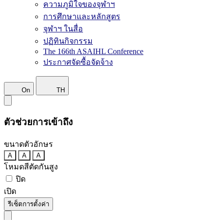
ความภูมิใจของจุฬาฯ
การศึกษาและหลักสูตร
จุฬาฯ ในสื่อ
ปฏิทินกิจกรรม
The 166th ASAIHL Conference
ประกาศจัดซื้อจัดจ้าง
On
TH
ตัวช่วยการเข้าถึง
ขนาดตัวอักษร
A
A
A
โหมดสีตัดกันสูง
ปิด
เปิด
รีเซ็ตการตั้งค่า