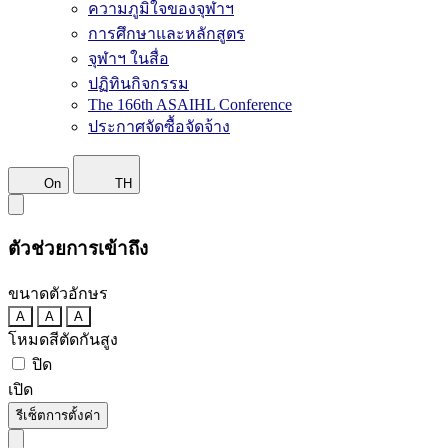
ความภูมิใจของจุฬาฯ
การศึกษาและหลักสูตร
จุฬาฯ ในสื่อ
ปฏิทินกิจกรรม
The 166th ASAIHL Conference
ประกาศจัดซื้อจัดจ้าง
On
TH
ตัวช่วยการเข้าถึง
ขนาดตัวอักษร
A
A
A
โหมดสีตัดกันสูง
ปิด
เปิด
รีเซ็ตการตั้งค่า