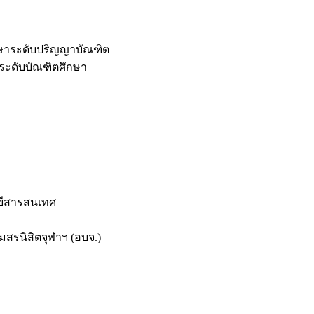
กษาระดับปริญญาบัณฑิต
ระดับบัณฑิตศึกษา
ยีสารสนเทศ
สรนิสิตจุฬาฯ (อบจ.)