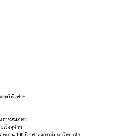
ะ
ิจาคให้จุฬาฯ
รมราชสมภพฯ
มะเร็งจุฬาฯ
ุทยาน 100 ปี จุฬาลงกรณ์มหาวิทยาลัย