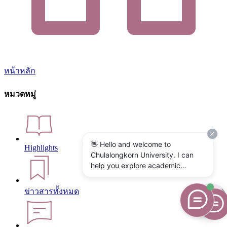
หน้าหลัก
หมวดหมู่
👋 Hello and welcome to
Highlights
Chulalongkorn University. I can
help you explore academic
programs, admissions, research,
campus life, and university
ข่าวสารทั้งหมด
services. What would you like to
know?