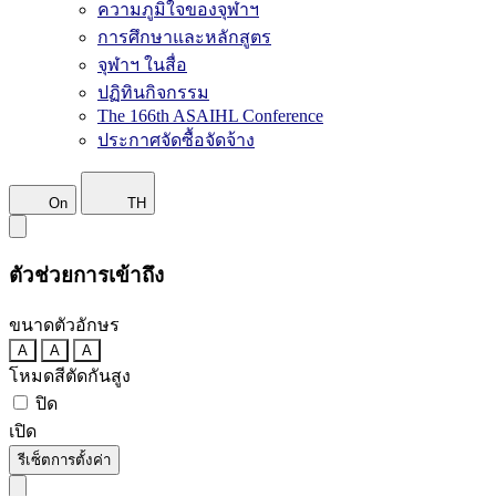
ความภูมิใจของจุฬาฯ
การศึกษาและหลักสูตร
จุฬาฯ ในสื่อ
ปฏิทินกิจกรรม
The 166th ASAIHL Conference
ประกาศจัดซื้อจัดจ้าง
On
TH
ตัวช่วยการเข้าถึง
ขนาดตัวอักษร
A
A
A
โหมดสีตัดกันสูง
ปิด
เปิด
รีเซ็ตการตั้งค่า