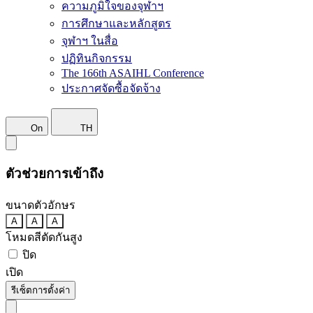
ความภูมิใจของจุฬาฯ
การศึกษาและหลักสูตร
จุฬาฯ ในสื่อ
ปฏิทินกิจกรรม
The 166th ASAIHL Conference
ประกาศจัดซื้อจัดจ้าง
On
TH
ตัวช่วยการเข้าถึง
ขนาดตัวอักษร
A
A
A
โหมดสีตัดกันสูง
ปิด
เปิด
รีเซ็ตการตั้งค่า