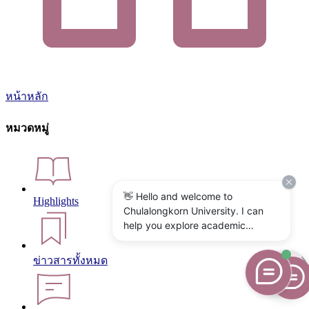
หน้าหลัก
หมวดหมู่
👋 Hello and welcome to
Highlights
Chulalongkorn University. I can
help you explore academic
programs, admissions, research,
campus life, and university
ข่าวสารทั้งหมด
services. What would you like to
know?