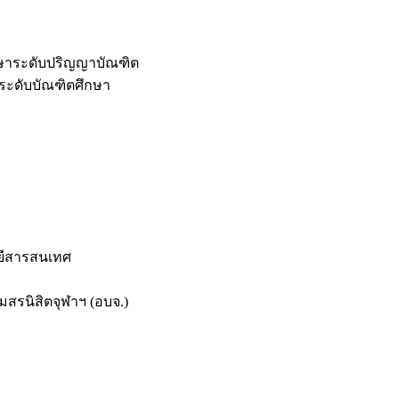
กษาระดับปริญญาบัณฑิต
ระดับบัณฑิตศึกษา
ยีสารสนเทศ
สรนิสิตจุฬาฯ (อบจ.)