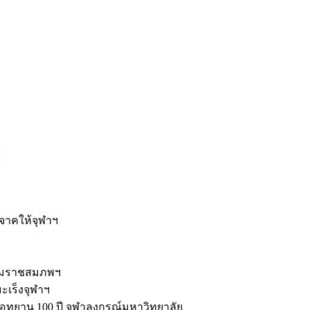
ะ
ิจาคให้จุฬาฯ
รมราชสมภพฯ
มะเร็งจุฬาฯ
ุทยาน 100 ปี จุฬาลงกรณ์มหาวิทยาลัย