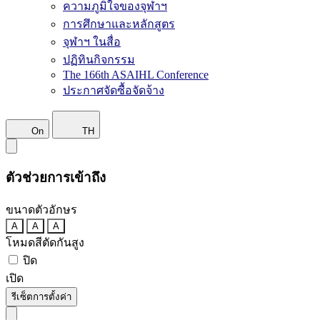
ความภูมิใจของจุฬาฯ
การศึกษาและหลักสูตร
จุฬาฯ ในสื่อ
ปฏิทินกิจกรรม
The 166th ASAIHL Conference
ประกาศจัดซื้อจัดจ้าง
On
TH
ตัวช่วยการเข้าถึง
ขนาดตัวอักษร
A
A
A
โหมดสีตัดกันสูง
ปิด
เปิด
รีเซ็ตการตั้งค่า