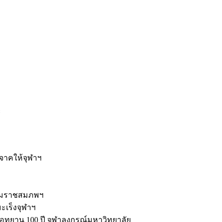
ะ
ิจาคให้จุฬาฯ
รมราชสมภพฯ
มะเร็งจุฬาฯ
ุทยาน 100 ปี จุฬาลงกรณ์มหาวิทยาลัย