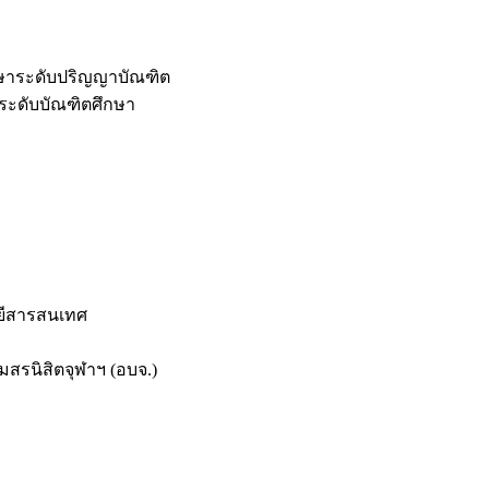
กษาระดับปริญญาบัณฑิต
ระดับบัณฑิตศึกษา
ยีสารสนเทศ
สรนิสิตจุฬาฯ (อบจ.)