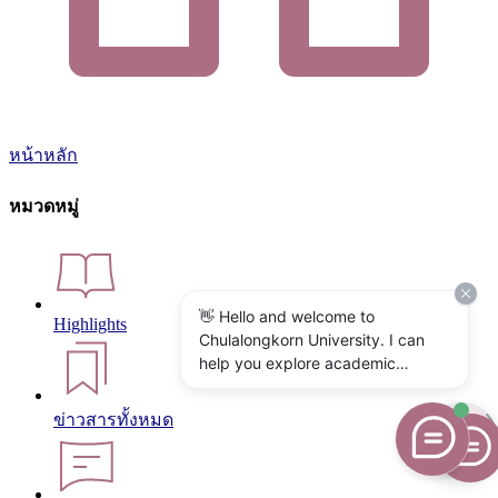
หน้าหลัก
หมวดหมู่
👋 Hello and welcome to
Highlights
Chulalongkorn University. I can
help you explore academic
programs, admissions, research,
campus life, and university
ข่าวสารทั้งหมด
services. What would you like to
know?