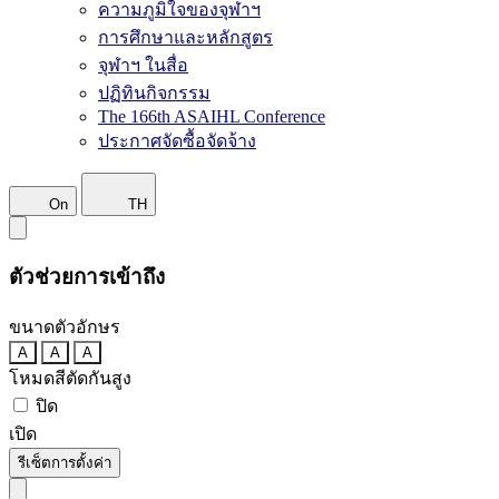
ความภูมิใจของจุฬาฯ
การศึกษาและหลักสูตร
จุฬาฯ ในสื่อ
ปฏิทินกิจกรรม
The 166th ASAIHL Conference
ประกาศจัดซื้อจัดจ้าง
On
TH
ตัวช่วยการเข้าถึง
ขนาดตัวอักษร
A
A
A
โหมดสีตัดกันสูง
ปิด
เปิด
รีเซ็ตการตั้งค่า