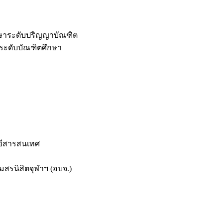
กษาระดับปริญญาบัณฑิต
ระดับบัณฑิตศึกษา
ยีสารสนเทศ
สรนิสิตจุฬาฯ (อบจ.)