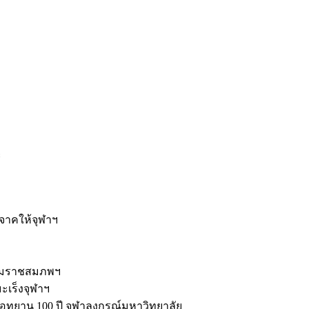
ะ
ิจาคให้จุฬาฯ
รมราชสมภพฯ
มะเร็งจุฬาฯ
ุทยาน 100 ปี จุฬาลงกรณ์มหาวิทยาลัย