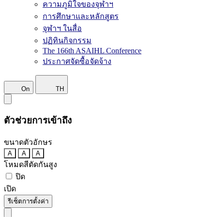
ความภูมิใจของจุฬาฯ
การศึกษาและหลักสูตร
จุฬาฯ ในสื่อ
ปฏิทินกิจกรรม
The 166th ASAIHL Conference
ประกาศจัดซื้อจัดจ้าง
On
TH
ตัวช่วยการเข้าถึง
ขนาดตัวอักษร
A
A
A
โหมดสีตัดกันสูง
ปิด
เปิด
รีเซ็ตการตั้งค่า