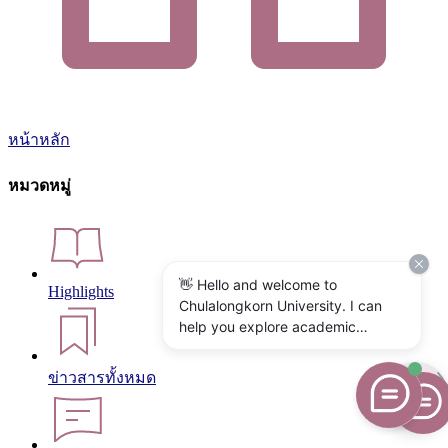
หน้าหลัก
หมวดหมู่
👋 Hello and welcome to
Highlights
Chulalongkorn University. I can
help you explore academic
programs, admissions, research,
campus life, and university
ข่าวสารทั้งหมด
services. What would you like to
know?