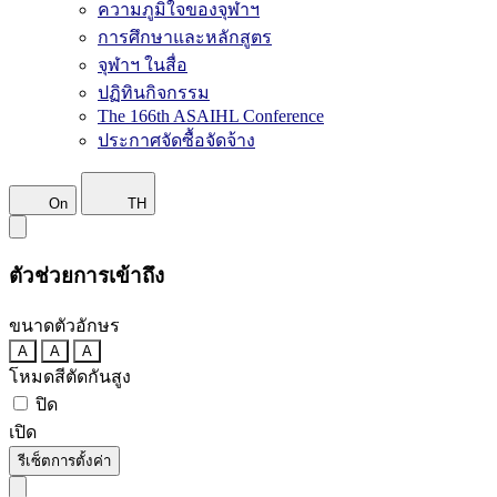
ความภูมิใจของจุฬาฯ
การศึกษาและหลักสูตร
จุฬาฯ ในสื่อ
ปฏิทินกิจกรรม
The 166th ASAIHL Conference
ประกาศจัดซื้อจัดจ้าง
On
TH
ตัวช่วยการเข้าถึง
ขนาดตัวอักษร
A
A
A
โหมดสีตัดกันสูง
ปิด
เปิด
รีเซ็ตการตั้งค่า