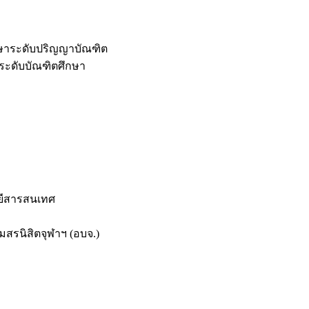
กษาระดับปริญญาบัณฑิต
ระดับบัณฑิตศึกษา
ยีสารสนเทศ
สรนิสิตจุฬาฯ (อบจ.)