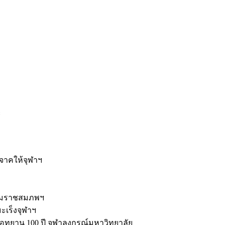
ะ
ิจาคให้จุฬาฯ
รมราชสมภพฯ
มะเร็งจุฬาฯ
ุทยาน 100 ปี จุฬาลงกรณ์มหาวิทยาลัย