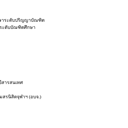
กษาระดับปริญญาบัณฑิต
ระดับบัณฑิตศึกษา
ยีสารสนเทศ
สรนิสิตจุฬาฯ (อบจ.)