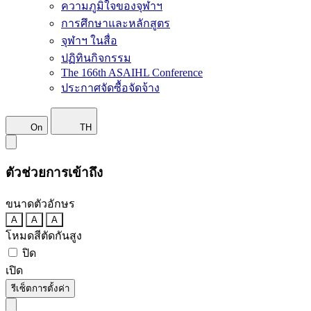
ความภูมิใจของจุฬาฯ
การศึกษาและหลักสูตร
จุฬาฯ ในสื่อ
ปฏิทินกิจกรรม
The 166th ASAIHL Conference
ประกาศจัดซื้อจัดจ้าง
On
TH
ตัวช่วยการเข้าถึง
ขนาดตัวอักษร
A
A
A
โหมดสีตัดกันสูง
ปิด
เปิด
รีเซ็ตการตั้งค่า