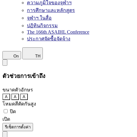
ความภูมิใจของจุฬาฯ
การศึกษาและหลักสูตร
จุฬาฯ ในสื่อ
ปฏิทินกิจกรรม
The 166th ASAIHL Conference
ประกาศจัดซื้อจัดจ้าง
On
TH
ตัวช่วยการเข้าถึง
ขนาดตัวอักษร
A
A
A
โหมดสีตัดกันสูง
ปิด
เปิด
รีเซ็ตการตั้งค่า