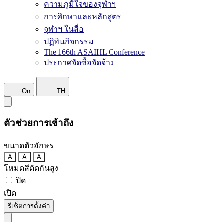
ความภูมิใจของจุฬาฯ
การศึกษาและหลักสูตร
จุฬาฯ ในสื่อ
ปฏิทินกิจกรรม
The 166th ASAIHL Conference
ประกาศจัดซื้อจัดจ้าง
On
TH
ตัวช่วยการเข้าถึง
ขนาดตัวอักษร
A
A
A
โหมดสีตัดกันสูง
ปิด
เปิด
รีเซ็ตการตั้งค่า