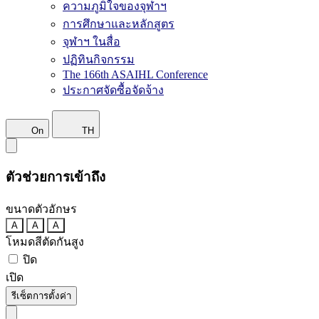
ความภูมิใจของจุฬาฯ
การศึกษาและหลักสูตร
จุฬาฯ ในสื่อ
ปฏิทินกิจกรรม
The 166th ASAIHL Conference
ประกาศจัดซื้อจัดจ้าง
On
TH
ตัวช่วยการเข้าถึง
ขนาดตัวอักษร
A
A
A
โหมดสีตัดกันสูง
ปิด
เปิด
รีเซ็ตการตั้งค่า