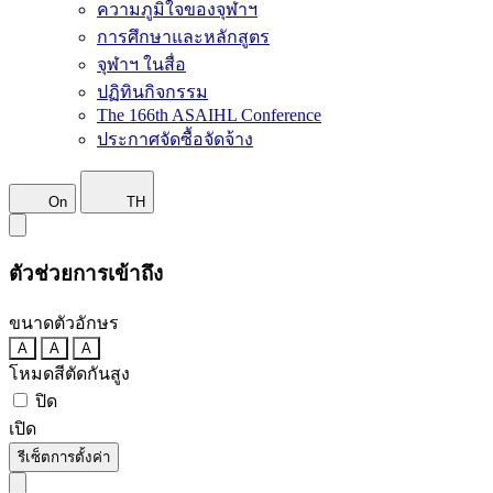
ความภูมิใจของจุฬาฯ
การศึกษาและหลักสูตร
จุฬาฯ ในสื่อ
ปฏิทินกิจกรรม
The 166th ASAIHL Conference
ประกาศจัดซื้อจัดจ้าง
On
TH
ตัวช่วยการเข้าถึง
ขนาดตัวอักษร
A
A
A
โหมดสีตัดกันสูง
ปิด
เปิด
รีเซ็ตการตั้งค่า