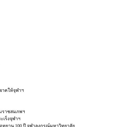
ะ
ิจาคให้จุฬาฯ
รมราชสมภพฯ
มะเร็งจุฬาฯ
ุทยาน 100 ปี จุฬาลงกรณ์มหาวิทยาลัย