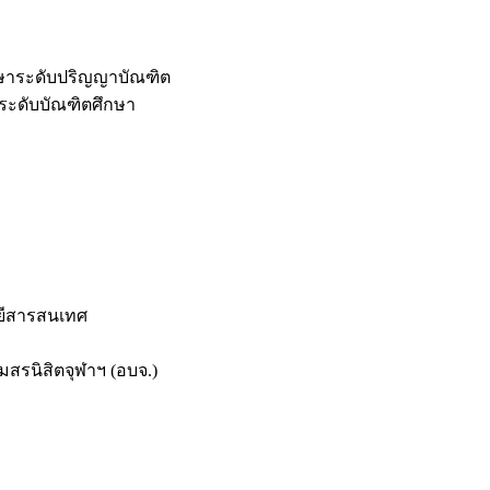
กษาระดับปริญญาบัณฑิต
ระดับบัณฑิตศึกษา
ยีสารสนเทศ
สรนิสิตจุฬาฯ (อบจ.)