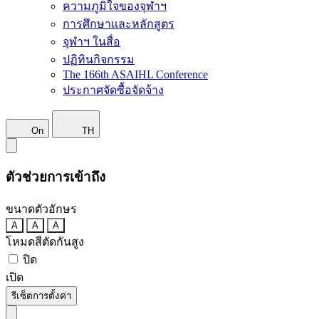
ความภูมิใจของจุฬาฯ
การศึกษาและหลักสูตร
จุฬาฯ ในสื่อ
ปฏิทินกิจกรรม
The 166th ASAIHL Conference
ประกาศจัดซื้อจัดจ้าง
On
TH
ตัวช่วยการเข้าถึง
ขนาดตัวอักษร
A
A
A
โหมดสีตัดกันสูง
ปิด
เปิด
รีเซ็ตการตั้งค่า