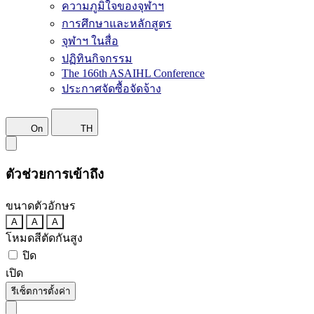
ความภูมิใจของจุฬาฯ
การศึกษาและหลักสูตร
จุฬาฯ ในสื่อ
ปฏิทินกิจกรรม
The 166th ASAIHL Conference
ประกาศจัดซื้อจัดจ้าง
On
TH
ตัวช่วยการเข้าถึง
ขนาดตัวอักษร
A
A
A
โหมดสีตัดกันสูง
ปิด
เปิด
รีเซ็ตการตั้งค่า