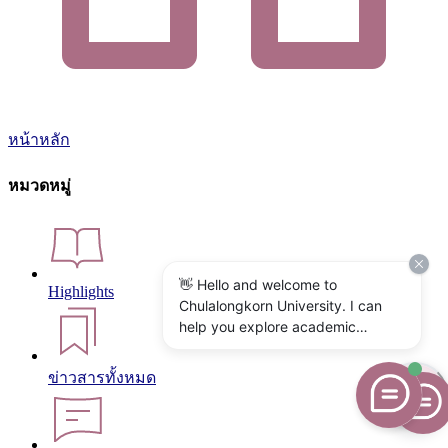
หน้าหลัก
หมวดหมู่
👋 Hello and welcome to
Highlights
Chulalongkorn University. I can
help you explore academic
programs, admissions, research,
campus life, and university
ข่าวสารทั้งหมด
services. What would you like to
know?