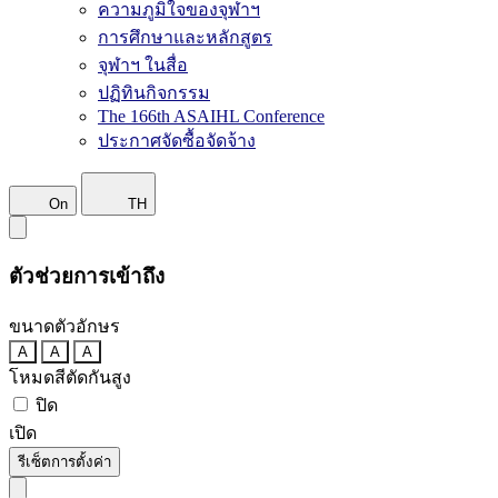
ความภูมิใจของจุฬาฯ
การศึกษาและหลักสูตร
จุฬาฯ ในสื่อ
ปฏิทินกิจกรรม
The 166th ASAIHL Conference
ประกาศจัดซื้อจัดจ้าง
On
TH
ตัวช่วยการเข้าถึง
ขนาดตัวอักษร
A
A
A
โหมดสีตัดกันสูง
ปิด
เปิด
รีเซ็ตการตั้งค่า