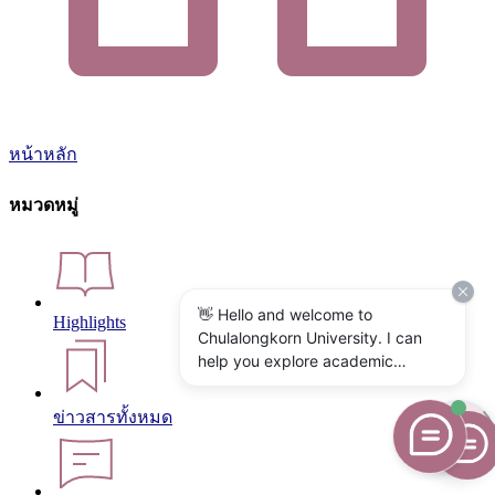
หน้าหลัก
หมวดหมู่
👋 Hello and welcome to
Highlights
Chulalongkorn University. I can
help you explore academic
programs, admissions, research,
campus life, and university
ข่าวสารทั้งหมด
services. What would you like to
know?