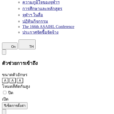
ความภูมิใจของจุฬาฯ
การศึกษาและหลักสูตร
จุฬาฯ ในสื่อ
ปฏิทินกิจกรรม
The 166th ASAIHL Conference
ประกาศจัดซื้อจัดจ้าง
On
TH
ตัวช่วยการเข้าถึง
ขนาดตัวอักษร
A
A
A
โหมดสีตัดกันสูง
ปิด
เปิด
รีเซ็ตการตั้งค่า