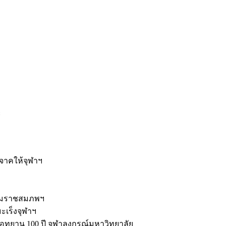
ะ
ิจาคให้จุฬาฯ
รมราชสมภพฯ
มะเร็งจุฬาฯ
ุทยาน 100 ปี จุฬาลงกรณ์มหาวิทยาลัย