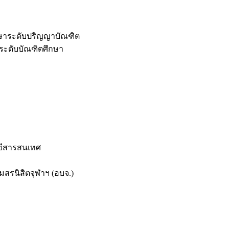
กษาระดับปริญญาบัณฑิต
ระดับบัณฑิตศึกษา
ยีสารสนเทศ
สรนิสิตจุฬาฯ (อบจ.)