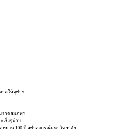
ะ
ิจาคให้จุฬาฯ
รมราชสมภพฯ
มะเร็งจุฬาฯ
ุทยาน 100 ปี จุฬาลงกรณ์มหาวิทยาลัย