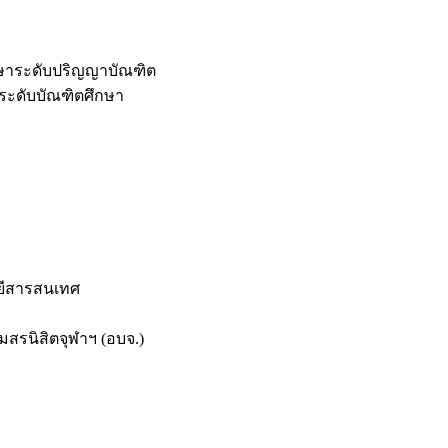
กษาระดับปริญญาบัณฑิต
ระดับบัณฑิตศึกษา
ยีสารสนเทศ
สรนิสิตจุฬาฯ (อบจ.)