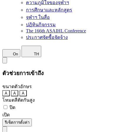
ความภูมิใจของจุฬาฯ
การศึกษาและหลักสูตร
จุฬาฯ ในสื่อ
ปฏิทินกิจกรรม
The 166th ASAIHL Conference
ประกาศจัดซื้อจัดจ้าง
On
TH
ตัวช่วยการเข้าถึง
ขนาดตัวอักษร
A
A
A
โหมดสีตัดกันสูง
ปิด
เปิด
รีเซ็ตการตั้งค่า