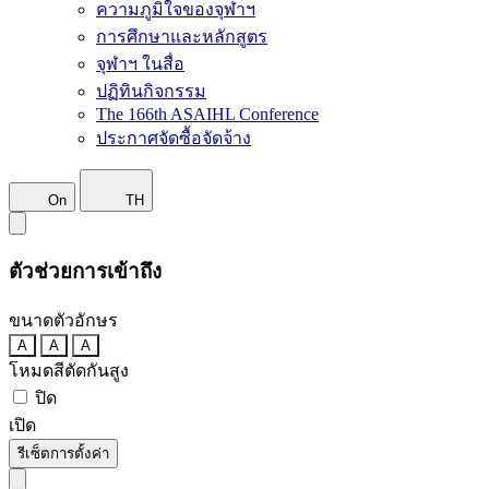
ความภูมิใจของจุฬาฯ
การศึกษาและหลักสูตร
จุฬาฯ ในสื่อ
ปฏิทินกิจกรรม
The 166th ASAIHL Conference
ประกาศจัดซื้อจัดจ้าง
On
TH
ตัวช่วยการเข้าถึง
ขนาดตัวอักษร
A
A
A
โหมดสีตัดกันสูง
ปิด
เปิด
รีเซ็ตการตั้งค่า