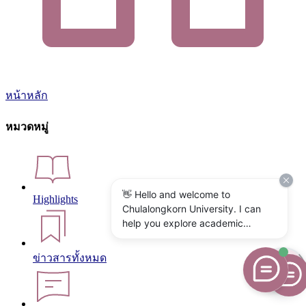
หน้าหลัก
หมวดหมู่
👋 Hello and welcome to
Highlights
Chulalongkorn University. I can
help you explore academic
programs, admissions, research,
campus life, and university
ข่าวสารทั้งหมด
services. What would you like to
know?