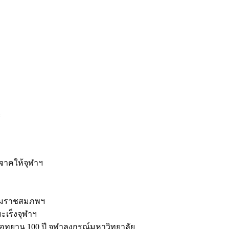
ะ
ิจาคให้จุฬาฯ
รมราชสมภพฯ
มะเร็งจุฬาฯ
ุทยาน 100 ปี จุฬาลงกรณ์มหาวิทยาลัย