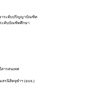
กษาระดับปริญญาบัณฑิต
ระดับบัณฑิตศึกษา
ยีสารสนเทศ
สรนิสิตจุฬาฯ (อบจ.)