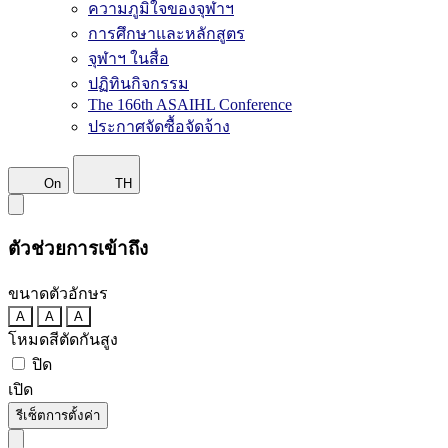
ความภูมิใจของจุฬาฯ
การศึกษาและหลักสูตร
จุฬาฯ ในสื่อ
ปฏิทินกิจกรรม
The 166th ASAIHL Conference
ประกาศจัดซื้อจัดจ้าง
On
TH
ตัวช่วยการเข้าถึง
ขนาดตัวอักษร
A
A
A
โหมดสีตัดกันสูง
ปิด
เปิด
รีเซ็ตการตั้งค่า