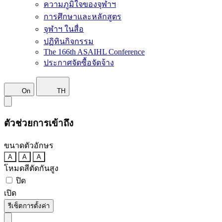
ความภูมิใจของจุฬาฯ
การศึกษาและหลักสูตร
จุฬาฯ ในสื่อ
ปฏิทินกิจกรรม
The 166th ASAIHL Conference
ประกาศจัดซื้อจัดจ้าง
On
TH
ตัวช่วยการเข้าถึง
ขนาดตัวอักษร
A
A
A
โหมดสีตัดกันสูง
ปิด
เปิด
รีเซ็ตการตั้งค่า