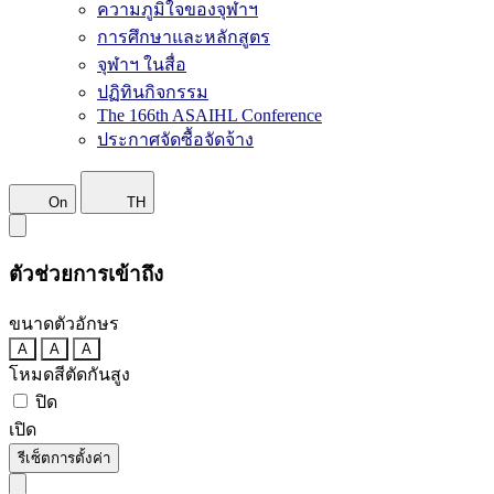
ความภูมิใจของจุฬาฯ
การศึกษาและหลักสูตร
จุฬาฯ ในสื่อ
ปฏิทินกิจกรรม
The 166th ASAIHL Conference
ประกาศจัดซื้อจัดจ้าง
On
TH
ตัวช่วยการเข้าถึง
ขนาดตัวอักษร
A
A
A
โหมดสีตัดกันสูง
ปิด
เปิด
รีเซ็ตการตั้งค่า