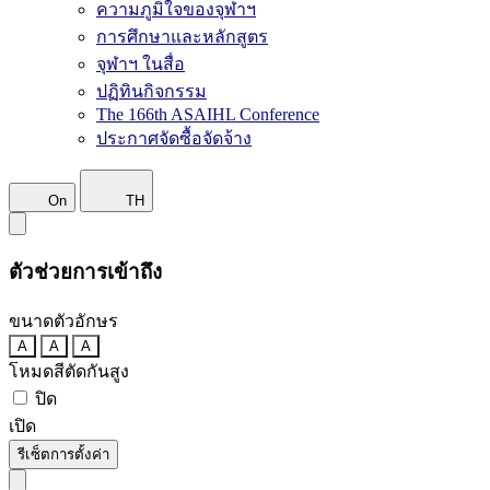
ความภูมิใจของจุฬาฯ
การศึกษาและหลักสูตร
จุฬาฯ ในสื่อ
ปฏิทินกิจกรรม
The 166th ASAIHL Conference
ประกาศจัดซื้อจัดจ้าง
On
TH
ตัวช่วยการเข้าถึง
ขนาดตัวอักษร
A
A
A
โหมดสีตัดกันสูง
ปิด
เปิด
รีเซ็ตการตั้งค่า