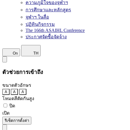
ความภูมิใจของจุฬาฯ
การศึกษาและหลักสูตร
จุฬาฯ ในสื่อ
ปฏิทินกิจกรรม
The 166th ASAIHL Conference
ประกาศจัดซื้อจัดจ้าง
On
TH
ตัวช่วยการเข้าถึง
ขนาดตัวอักษร
A
A
A
โหมดสีตัดกันสูง
ปิด
เปิด
รีเซ็ตการตั้งค่า