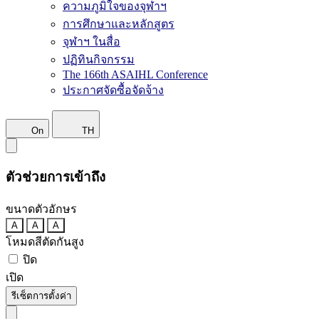
ความภูมิใจของจุฬาฯ
การศึกษาและหลักสูตร
จุฬาฯ ในสื่อ
ปฏิทินกิจกรรม
The 166th ASAIHL Conference
ประกาศจัดซื้อจัดจ้าง
On
TH
ตัวช่วยการเข้าถึง
ขนาดตัวอักษร
A
A
A
โหมดสีตัดกันสูง
ปิด
เปิด
รีเซ็ตการตั้งค่า