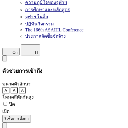
ความภูมิใจของจุฬาฯ
การศึกษาและหลักสูตร
จุฬาฯ ในสื่อ
ปฏิทินกิจกรรม
The 166th ASAIHL Conference
ประกาศจัดซื้อจัดจ้าง
On
TH
ตัวช่วยการเข้าถึง
ขนาดตัวอักษร
A
A
A
โหมดสีตัดกันสูง
ปิด
เปิด
รีเซ็ตการตั้งค่า